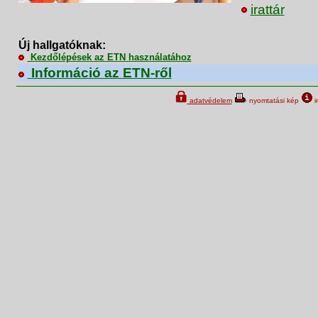
irattár
Új hallgatóknak:
Kezdőlépések az ETN használatához
Információ az ETN-ről
adatvédelem
nyomtatási kép
i