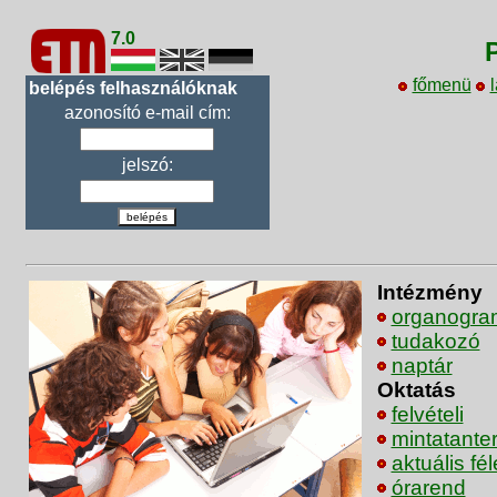
7.0
főmenü
l
belépés felhasználóknak
azonosító e-mail cím:
jelszó:
belépés
Intézmény
organogra
tudakozó
naptár
Oktatás
felvételi
mintatante
aktuális fé
órarend