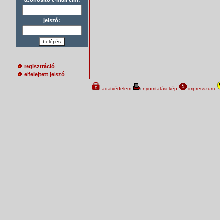
jelszó:
belépés
regisztráció
elfelejtett jelszó
adatvédelem
nyomtatási kép
impresszum