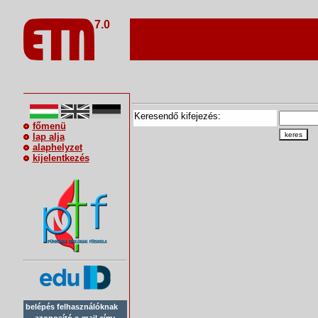
7.0
Keresendő kifejezés:
főmenü
keres
lap alja
alaphelyzet
kijelentkezés
belépés felhasználóknak
azonosító e-mail cím: