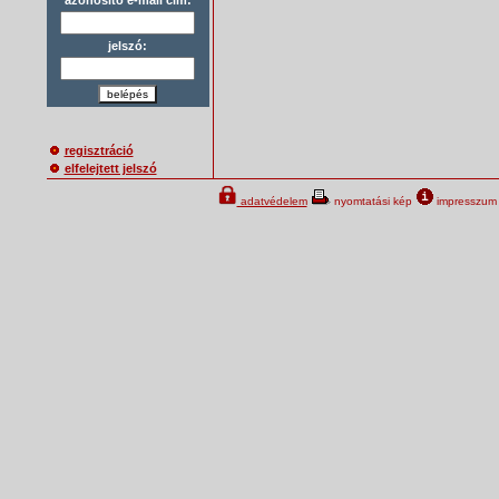
jelszó:
belépés
regisztráció
elfelejtett jelszó
adatvédelem
nyomtatási kép
impresszum