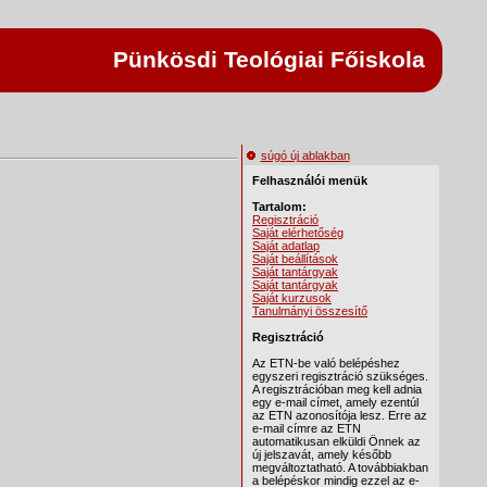
Pünkösdi Teológiai Főiskola
súgó új ablakban