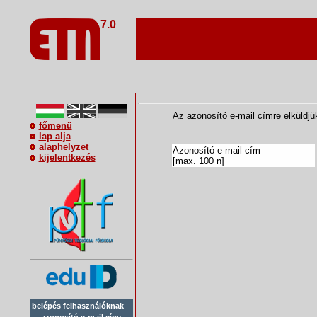
7.0
Az azonosító e-mail címre elküldjük
főmenü
lap alja
alaphelyzet
Azonosító e-mail cím
kijelentkezés
[max. 100 n]
belépés felhasználóknak
azonosító e-mail cím: