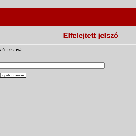
Elfelejtett jelszó
 új jelszavát.
új jelszó kérése