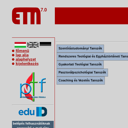
7.0
Szentírástudományi Tanszék
főmenü
lap alja
Rendszeres Teológiai és Egyháztörténeti Tan
alaphelyzet
kijelentkezés
Gyakorlati Teológiai Tanszék
Pasztorálpszichológiai Tanszék
Coaching és Vezetés Tanszék
belépés felhasználóknak
azonosító e-mail cím: