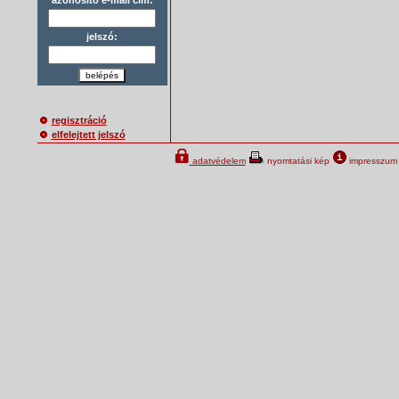
jelszó:
belépés
regisztráció
elfelejtett jelszó
adatvédelem
nyomtatási kép
impresszum