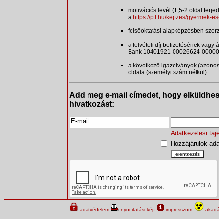
motivációs levél (1,5-2 oldal terj
a
https://ptf.hu/kepzes/gyermek-es
felsőoktatási alapképzésben szerze
a felvételi díj befizetésének vagy
Bank 10401921-00026624-00000002. 
a következő igazolványok (azonosí
oldala (személyi szám nélkül).
Add meg e-mail címedet, hogy elküldhes
hivatkozást:
E-mail
Adatkezelési tájé
Hozzájárulok ada
jelentkezés
adatvédelem
nyomtatási kép
impresszum
akadál