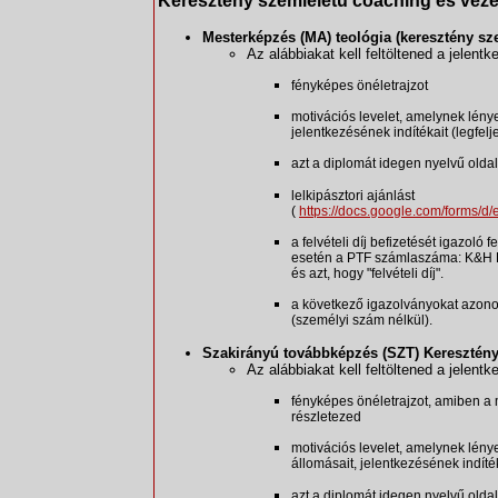
Keresztény szemléletű coaching és veze
Mesterképzés (MA) teológia (keresztény sz
Az alábbiakat kell feltöltened a jelent
fényképes önéletrajzot
motivációs levelet, amelynek lénye
jelentkezésének indítékait (legfel
azt a diplomát idegen nyelvű oldal
lelkipásztori ajánlást
(
https://docs.google.com/for
a felvételi díj befizetését igazoló 
esetén a PTF számlaszáma: K&H B
és azt, hogy "felvételi díj".
a következő igazolványokat azonos
(személyi szám nélkül).
Szakirányú továbbképzés (SZT) Keresztény
Az alábbiakat kell feltöltened a jelent
fényképes önéletrajzot, amiben a 
részletezed
motivációs levelet, amelynek lény
állomásait, jelentkezésének indíté
azt a diplomát idegen nyelvű oldal