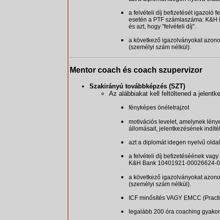
a felvételi díj befizetését igazoló 
esetén a PTF számlaszáma: K&H B
és azt, hogy "felvételi díj".
a következő igazolványokat azonos
(személyi szám nélkül).
Mentor coach és coach szupervizor
Szakirányú továbbképzés (SZT)
Az alábbiakat kell feltöltened a jelent
fényképes önéletrajzot
motivációs levelet, amelynek lény
állomásait, jelentkezésének indíté
azt a diplomát idegen nyelvű oldal
a felvételi díj befizetéséének vag
K&H Bank 10401921-00026624-000000
a következő igazolványokat azonos
(személyi szám nélkül).
ICF minősítés VAGY EMCC (Practiti
legalább 200 óra coaching gyakorl