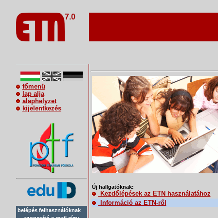
7.0
főmenü
lap alja
alaphelyzet
kijelentkezés
Új hallgatóknak:
Kezdőlépések az ETN használatához
Információ az ETN-ről
belépés felhasználóknak
azonosító e-mail cím: