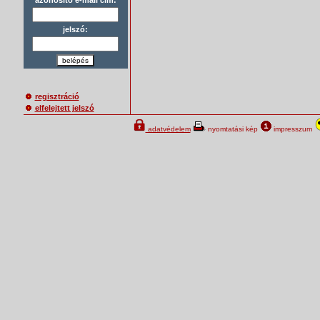
jelszó:
belépés
regisztráció
elfelejtett jelszó
adatvédelem
nyomtatási kép
impresszum