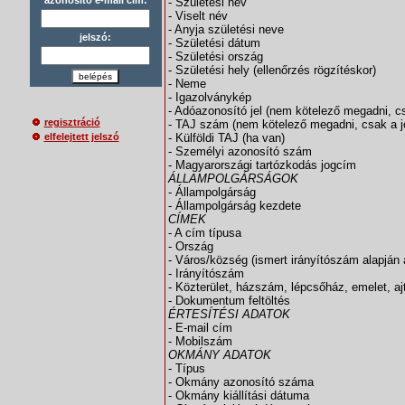
- Születési név
- Viselt név
- Anyja születési neve
jelszó:
- Születési dátum
- Születési ország
- Születési hely (ellenőrzés rögzítéskor)
belépés
- Neme
- Igazolványkép
- Adóazonosító jel (nem kötelező megadni, c
regisztráció
- TAJ szám (nem kötelező megadni, csak a j
- Külföldi TAJ (ha van)
elfelejtett jelszó
- Személyi azonosító szám
- Magyarországi tartózkodás jogcím
ÁLLAMPOLGÁRSÁGOK
- Állampolgárság
- Állampolgárság kezdete
CÍMEK
- A cím típusa
- Ország
- Város/község (ismert irányítószám alapján 
- Irányítószám
- Közterület, házszám, lépcsőház, emelet, aj
- Dokumentum feltöltés
ÉRTESÍTÉSI ADATOK
- E-mail cím
- Mobilszám
OKMÁNY ADATOK
- Típus
- Okmány azonosító száma
- Okmány kiállítási dátuma