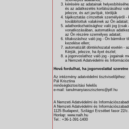
kérésére az adatainak helyesbítéséhez,
és az adatkezelés korlátozásához való 
jelezze, és azt javítjuk, töröljük
tájékoztatás címzettek személyéről - k
továbbítottuk valakinek az Ön adatait;
adathordozhatósághoz való jog (csak 
vonatkozásában, automatikus adatkez
az Ön részére személyes adatait;
tiltakozáshoz való jog - Ön bármikor 
kezelése ellen;
automatizált döntéshozatal esetén - az
Kérjük, jelezze, ha ilyet észlel;
a jogorvoslathoz való jog - jogainak 
a Nemzeti Adatvédelmi és Információ
Hová fordulhat, ha jogorvoslattal szeretne
Az intézmény adatvédelmi tisztviselőjéhez:
Pál Krisztina
minőségbiztosítási felelős
e-mail: tanulmanyiasszisztens@ptf.hu
A Nemzeti Adatvédelmi és Információszaba
A Nemzeti Adatvédelmi és Információszabad
1125 Budapest, Szilágyi Erzsébet fasor 22/c.
Honlap: www.naih.hu
Tel.: +36-1-391-1400