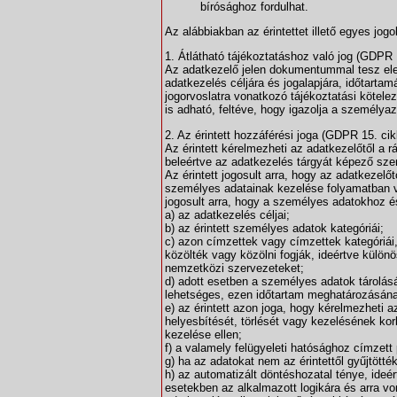
bírósághoz fordulhat.
Az alábbiakban az érintettet illető egyes jogo
1. Átlátható tájékoztatáshoz való jog (GDPR 
Az adatkezelő jelen dokumentummal tesz eleg
adatkezelés céljára és jogalapjára, időtartamá
jogorvoslatra vonatkozó tájékoztatási kötelez
is adható, feltéve, hogy igazolja a személya
2. Az érintett hozzáférési joga (GDPR 15. cik
Az érintett kérelmezheti az adatkezelőtől a
beleértve az adatkezelés tárgyát képező sz
Az érintett jogosult arra, hogy az adatkezelő
személyes adatainak kezelése folyamatban v
jogosult arra, hogy a személyes adatokhoz é
a) az adatkezelés céljai;
b) az érintett személyes adatok kategóriái;
c) azon címzettek vagy címzettek kategóriái,
közölték vagy közölni fogják, ideértve különö
nemzetközi szervezeteket;
d) adott esetben a személyes adatok tárolás
lehetséges, ezen időtartam meghatározásána
e) az érintett azon joga, hogy kérelmezheti 
helyesbítését, törlését vagy kezelésének kor
kezelése ellen;
f) a valamely felügyeleti hatósághoz címzett
g) ha az adatokat nem az érintettől gyűjtötté
h) az automatizált döntéshozatal ténye, ideér
esetekben az alkalmazott logikára és arra vo