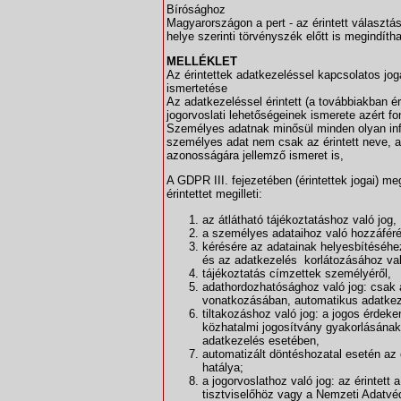
Bírósághoz
Magyarországon a pert - az érintett választás
helye szerinti törvényszék előtt is megindítha
MELLÉKLET
Az érintettek adatkezeléssel kapcsolatos jog
ismertetése
Az adatkezeléssel érintett (a továbbiakban é
jogorvoslati lehetőségeinek ismerete azért f
Személyes adatnak minősül minden olyan info
személyes adat nem csak az érintett neve, az
azonosságára jellemző ismeret is,
A GDPR III. fejezetében (érintettek jogai) me
érintettet megilleti:
az átlátható tájékoztatáshoz való jog,
a személyes adataihoz való hozzáféré
kérésére az adatainak helyesbítéséhez,
és az adatkezelés korlátozásához val
tájékoztatás címzettek személyéről,
adathordozhatósághoz való jog: csak 
vonatkozásában, automatikus adatkez
tiltakozáshoz való jog: a jogos érdek
közhatalmi jogosítvány gyakorlásának 
adatkezelés esetében,
automatizált döntéshozatal esetén az ér
hatálya;
a jogorvoslathoz való jog: az érintett
tisztviselőhöz vagy a Nemzeti Adatv