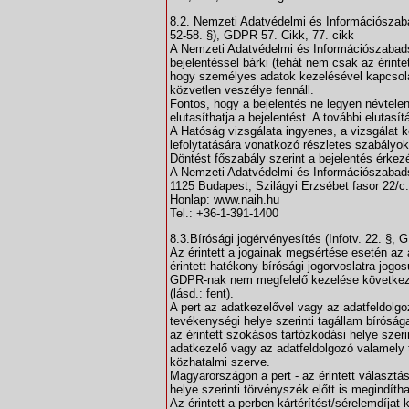
8.2. Nemzeti Adatvédelmi és Információszab
52-58. §), GDPR 57. Cikk, 77. cikk
A Nemzeti Adatvédelmi és Információszabad
bejelentéssel bárki (tehát nem csak az érint
hogy személyes adatok kezelésével kapcsola
közvetlen veszélye fennáll.
Fontos, hogy a bejelentés ne legyen névtelen
elutasíthatja a bejelentést. A további elutasít
A Hatóság vizsgálata ingyenes, a vizsgálat kö
lefolytatására vonatkozó részletes szabályoka
Döntést főszabály szerint a bejelentés érkez
A Nemzeti Adatvédelmi és Információszabad
1125 Budapest, Szilágyi Erzsébet fasor 22/c.
Honlap: www.naih.hu
Tel.: +36-1-391-1400
8.3.Bírósági jogérvényesítés (Infotv. 22. §, 
Az érintett a jogainak megsértése esetén az 
érintett hatékony bírósági jogorvoslatra jogo
GDPR-nak nem megfelelő kezelése következt
(lásd.: fent).
A pert az adatkezelővel vagy az adatfeldolg
tevékenységi helye szerinti tagállam bírósága 
az érintett szokásos tartózkodási helye szerin
adatkezelő vagy az adatfeldolgozó valamely 
közhatalmi szerve.
Magyarországon a pert - az érintett választás
helye szerinti törvényszék előtt is megindítha
Az érintett a perben kártérítést/sérelemdíjat 