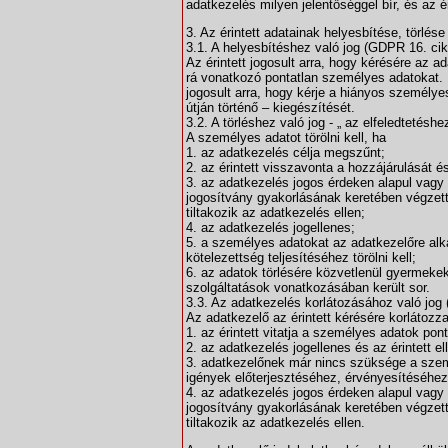
adatkezelés milyen jelentőséggel bír, és az 
3. Az érintett adatainak helyesbítése, törlé
3.1. A helyesbítéshez való jog (GDPR 16. cik
Az érintett jogosult arra, hogy kérésére az a
rá vonatkozó pontatlan személyes adatokat. F
jogosult arra, hogy kérje a hiányos személye
útján történő – kiegészítését.
3.2. A törléshez való jog - „ az elfeledtetésh
A személyes adatot törölni kell, ha
1. az adatkezelés célja megszűnt;
2. az érintett visszavonta a hozzájárulását 
3. az adatkezelés jogos érdeken alapul vagy
jogosítvány gyakorlásának keretében végzett
tiltakozik az adatkezelés ellen;
4. az adatkezelés jogellenes;
5. a személyes adatokat az adatkezelőre alka
kötelezettség teljesítéséhez törölni kell;
6. az adatok törlésére közvetlenül gyermeke
szolgáltatások vonatkozásában került sor.
3.3. Az adatkezelés korlátozásához való jog
Az adatkezelő az érintett kérésére korlátozz
1. az érintett vitatja a személyes adatok pon
2. az adatkezelés jogellenes és az érintett el
3. adatkezelőnek már nincs szüksége a személ
igények előterjesztéséhez, érvényesítéséhe
4. az adatkezelés jogos érdeken alapul vagy
jogosítvány gyakorlásának keretében végzett
tiltakozik az adatkezelés ellen.