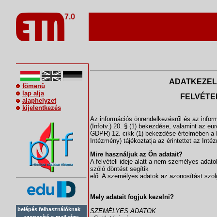
7.0
ADATKEZEL
főmenü
lap alja
FELVÉTE
alaphelyzet
kijelentkezés
Az információs önrendelkezésről és az infor
(Infotv.) 20. § (1) bekezdése, valamint az eu
GDPR) 12. cikk (1) bekezdése értelmében a P
Intézmény) tájékoztatja az érintettet az Inté
Mire használjuk az Ön adatait?
A felvételi ideje alatt a nem személyes adato
szóló döntést segítik
elő. A személyes adatok az azonosítást szolg
Mely adatait fogjuk kezelni?
belépés felhasználóknak
SZEMÉLYES ADATOK
azonosító e-mail cím: