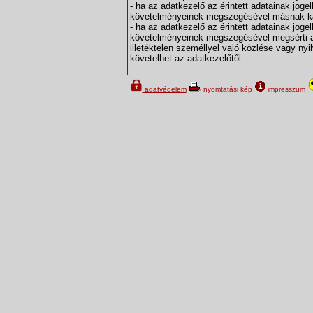
- ha az adatkezelő az érintett adatainak jog
követelményeinek megszegésével másnak kárt
- ha az adatkezelő az érintett adatainak jog
követelményeinek megszegésével megsérti az 
illetéktelen személlyel való közlése vagy nyi
követelhet az adatkezelőtől.
adatvédelem
nyomtatási kép
impresszum