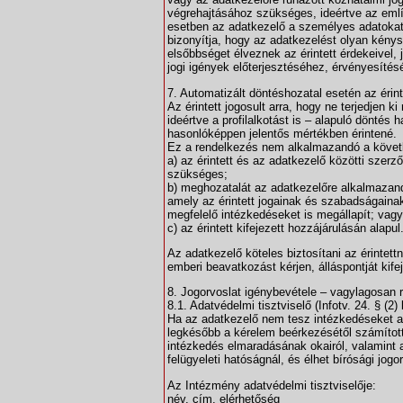
végrehajtásához szükséges, ideértve az említ
esetben az adatkezelő a személyes adatokat
bizonyítja, hogy az adatkezelést olyan kénys
elsőbbséget élveznek az érintett érdekeivel
jogi igények előterjesztéséhez, érvényesít
7. Automatizált döntéshozatal esetén az érint
Az érintett jogosult arra, hogy ne terjedjen k
ideértve a profilalkotást is – alapuló döntés 
hasonlóképpen jelentős mértékben érintené.
Ez a rendelkezés nem alkalmazandó a követ
a) az érintett és az adatkezelő közötti szer
szükséges;
b) meghozatalát az adatkezelőre alkalmazandó
amely az érintett jogainak és szabadságaina
megfelelő intézkedéseket is megállapít; vagy
c) az érintett kifejezett hozzájárulásán alapul
Az adatkezelő köteles biztosítani az érintett
emberi beavatkozást kérjen, álláspontját kif
8. Jogorvoslat igénybevétele – vagylagosan 
8.1. Adatvédelmi tisztviselő (Infotv. 24. § (
Ha az adatkezelő nem tesz intézkedéseket a
legkésőbb a kérelem beérkezésétől számított 
intézkedés elmaradásának okairól, valamint a
felügyeleti hatóságnál, és élhet bírósági jogo
Az Intézmény adatvédelmi tisztviselője:
név, cím, elérhetőség