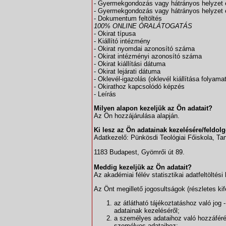
- Gyermekgondozás vagy hátrányos helyzet 
- Gyermekgondozás vagy hátrányos helyzet 
- Dokumentum feltöltés
100% ONLINE ÓRALÁTOGATÁS
- Okirat típusa
- Kiállító intézmény
- Okirat nyomdai azonosító száma
- Okirat intézményi azonosító száma
- Okirat kiállítási dátuma
- Okirat lejárati dátuma
- Oklevél-igazolás (oklevél kiállítása folyam
- Okirathoz kapcsolódó képzés
- Leírás
Milyen alapon kezeljük az Ön adatait?
Az Ön hozzájárulása alapján.
Ki lesz az Ön adatainak kezelésére/feldolg
Adatkezelő: Pünkösdi Teológiai Főiskola, Ta
1183 Budapest, Gyömrői út 89.
Meddig kezeljük az Ön adatait?
Az akadémiai félév statisztikai adatfeltöltési 
Az Önt megillető jogosultságok (részletes kife
az átlátható tájékoztatáshoz való jog
adatainak kezeléséről;
a személyes adataihoz való hozzáférés
személyes adataihoz;