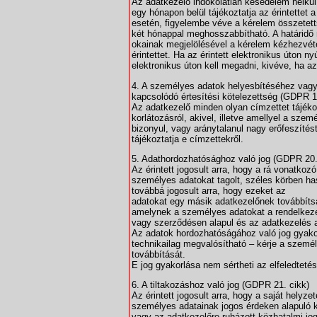
Az adatkezelő indokolatlan késedelem nélkül
egy hónapon belül tájékoztatja az érintettet
esetén, figyelembe véve a kérelem összetett
két hónappal meghosszabbítható. A határidő
okainak megjelölésével a kérelem kézhezvétel
érintettet. Ha az érintett elektronikus úton ny
elektronikus úton kell megadni, kivéve, ha az
4. A személyes adatok helyesbítéséhez vagy 
kapcsolódó értesítési kötelezettség (GDPR 1
Az adatkezelő minden olyan címzettet tájékoz
korlátozásról, akivel, illetve amellyel a sze
bizonyul, vagy aránytalanul nagy erőfeszítést
tájékoztatja e címzettekről.
5. Adathordozhatósághoz való jog (GDPR 20.
Az érintett jogosult arra, hogy a rá vonatkoz
személyes adatokat tagolt, széles körben h
továbbá jogosult arra, hogy ezeket az
adatokat egy másik adatkezelőnek továbbítsa
amelynek a személyes adatokat a rendelkezé
vagy szerződésen alapul és az adatkezelés 
Az adatok hordozhatóságához való jog gyakorl
technikailag megvalósítható – kérje a szemé
továbbítását.
E jog gyakorlása nem sértheti az elfeledtetés
6. A tiltakozáshoz való jog (GDPR 21. cikk)
Az érintett jogosult arra, hogy a saját helyz
személyes adatainak jogos érdeken alapuló 
vagy az adatkezelőre ruházott közhatalmi jo